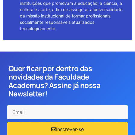
instituições que promovam a educação, a ciência, a
cultura e a arte, a fim de assegurar a universalidade
da missão institucional de formar profissionais
socialmente responsáveis atualizados
tecnologicamente.
Quer ficar por dentro das
novidades da Faculdade
Academus? Assine já nossa
Newsletter!
Inscrever-se