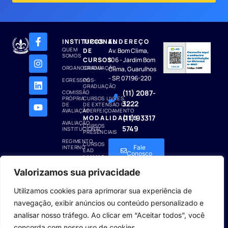
INSTITUCIONAL
TIPOS
ENDEREÇO
QUEM
DE
Av. Bom Clima,
SOMOS
CURSOS
106 - Jardim Bom
ORGANOGRAMA
GRADUAÇÃO
Clima, Guarulhos
- SP, 07196-220
EGRESSOS
PÓS-
GRADUAÇÃO
(11) 2087-
COMISSÃO
PRÓPRIA
CURSOS LIVRES,
3222
DE
DE EXTENSÃO OU
AVALIAÇÃO
APERFEIÇOAMENTO
(11) 93317
MODALIDADES
AVALIAÇÃO
CURSOS
5749
INSTITUCIONAL
PRESENCIAIS
REGIMENTO
CURSOS
INTERNO
Fale
EAD
Conosco
LINKS
BIBLIOTECA
GERAIS
Valorizamos sua privacidade
REVISTAS
CONSULTOR
ASSINADAS
CONTATO
Utilizamos cookies para aprimorar sua experiência de
POLÍTICA DE
navegação, exibir anúncios ou conteúdo personalizado e
PRIVACIDADE
analisar nosso tráfego. Ao clicar em “Aceitar todos”, você
© Todos os Direitos Reservados a Faculdade Academus – FAAC
concorda com nosso uso de cookies.