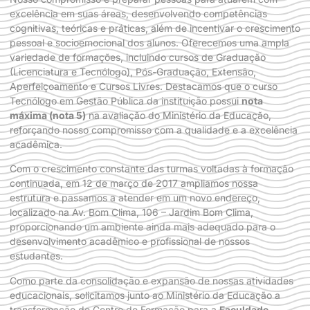
excelência em suas áreas, desenvolvendo competências
cognitivas, teóricas e práticas, além de incentivar o crescimento
pessoal e socioemocional dos alunos. Oferecemos uma ampla
variedade de formações, incluindo cursos de Graduação
(Licenciatura e Tecnólogo), Pós-Graduação, Extensão,
Aperfeiçoamento e Cursos Livres. Destacamos que o curso
Tecnólogo em Gestão Pública da instituição possui
nota
máxima (nota 5)
na avaliação do
Ministério da Educação
,
reforçando nosso compromisso com a qualidade e a excelência
acadêmica.
Com o crescimento constante das turmas voltadas à formação
continuada, em 12 de março de 2017 ampliamos nossa
estrutura e passamos a atender em um novo endereço,
localizado na Av. Bom Clima, 106 – Jardim Bom Clima,
proporcionando um ambiente ainda mais adequado para o
desenvolvimento acadêmico e profissional de nossos
estudantes.
Como parte da consolidação e expansão de nossas atividades
educacionais, solicitamos junto ao
Ministério da Educação
a
transformação de Centro de Formação para a
Faculdade