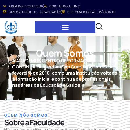
ÁREA DO PROFESSOR
PORTAL DO ALUNO
DIPLOMA DIGITAL - GRADUAÇÃO
DIPLOMA DIGITAL - PÓS GRAD.
Quem Somos
A ACADEMUS CENTRO DE FORMAÇÃO
CONTINUADA, fundada em Guarulhos em 26 de
fevereiro de 2016, como uma instituição voltada
à formação inicial e contínua de profissionais
nas áreas de Educação e Saúde
QUEM NÓS SOMOS
Sobre a Faculdade
Nosso compromisso é preparar pessoas para atuarem com