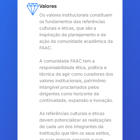
Valores
Os valores institucionais constituem
os fundamentos das referências
culturais e éticas, que são a
inspiração de planejamento e de
ação da comunidade acadêmica da
FAAC.
A comunidade FAAC tem a
responsabilidade ética, política e
técnica de agir como curadores dos
valores institucionais, patrimônio
intangível proclamados pelos
dirigentes como horizonte de
continuidade, expansão e inovação.
As referências culturais e éticas
devem potencializar as realizações
de cada um dos integrantes da
instituição que têm os seus estilos,
as suas marcas pessoais e que