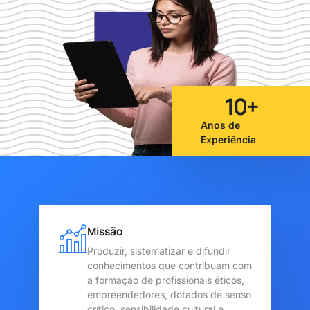
10
+
Anos de
Experiência
Missão
Produzir, sistematizar e difundir
conhecimentos que contribuam com
a formação de profissionais éticos,
empreendedores, dotados de senso
crítico, sensibilidade cultural e