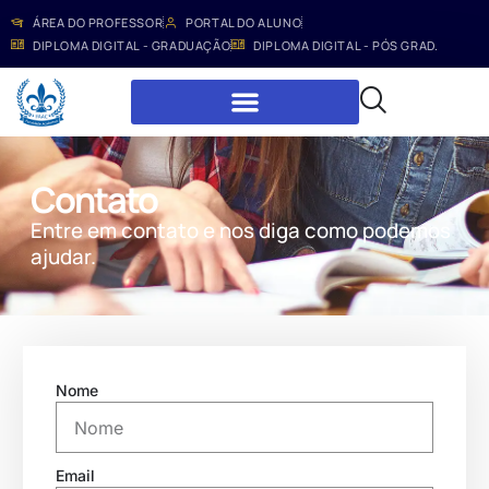
ÁREA DO PROFESSOR
PORTAL DO ALUNO
DIPLOMA DIGITAL - GRADUAÇÃO
DIPLOMA DIGITAL - PÓS GRAD.
Contato
Entre em contato e nos diga como podemos
ajudar.
Nome
Email