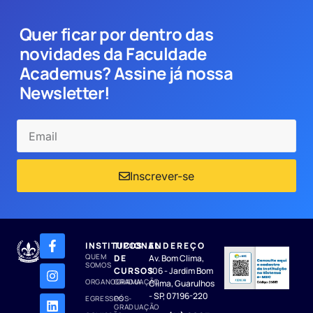
Quer ficar por dentro das
novidades da Faculdade
Academus? Assine já nossa
Newsletter!
Inscrever-se
INSTITUCIONAL
TIPOS
ENDEREÇO
QUEM
DE
Av. Bom Clima,
SOMOS
CURSOS
106 - Jardim Bom
ORGANOGRAMA
GRADUAÇÃO
Clima, Guarulhos
- SP, 07196-220
EGRESSOS
PÓS-
GRADUAÇÃO